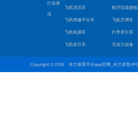
行业资
飞机清洗车
航空垃圾接收
讯
飞机维修平台车
飞机空调车
飞机电源车
行李牵引车
飞机牵引车
无动力设备
Copyright © 2024 米兰体育平台app官网_米兰体育