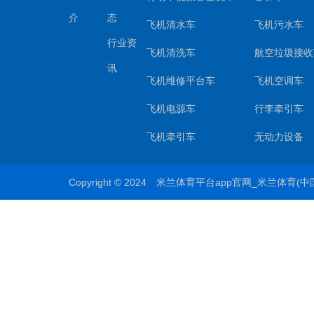
介
态
飞机清水车
飞机污水车
行业资
飞机清洗车
航空垃圾接收
讯
飞机维修平台车
飞机空调车
飞机电源车
行李牵引车
飞机牵引车
无动力设备
Copyright © 2024 米兰体育平台app官网_米兰体育