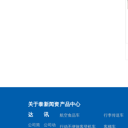
关于泰
新闻资
产品中心
达
讯
航空食品车
行李传送车
公司简
公司动
行动不便旅客登机车
客梯车