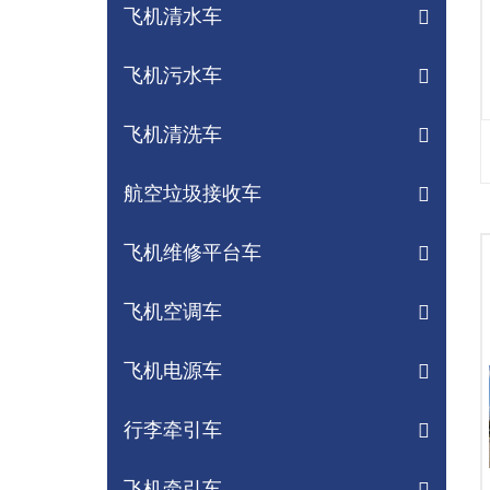
飞机清水车
飞机污水车
飞机清洗车
航空垃圾接收车
飞机维修平台车
飞机空调车
飞机电源车
行李牵引车
飞机牵引车