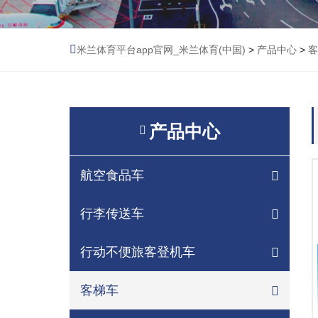
米兰体育平台app官网_米兰体育(中国)
>
产品中心
>
客
产品中心
航空食品车
行李传送车
行动不便旅客登机车
客梯车