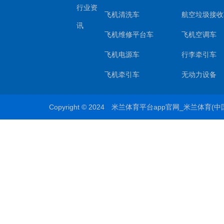
行业资
飞机清洗车
航空垃圾接收
讯
飞机维修平台车
飞机空调车
飞机电源车
行李牵引车
飞机牵引车
无动力设备
Copyright © 2024 米兰体育平台app官网_米兰体育