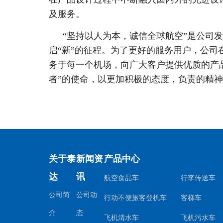
及服务。
“坚持以人为本，诚信全球航空”是公司发
启“新”的征程。为了更好的服务用户，公司
务于每一个机场，向广大客户提供优质的产
者”的使命，以更加积极的态度，负责的精
关于泰
新闻资
产品中心
达
讯
航空食品车
行李传送车
公司简
公司动
行动不便旅客登机车
客梯车
介
态
飞机清水车
飞机污水车