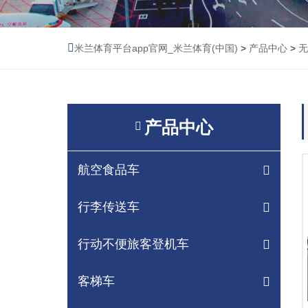
米兰体育平台app官网_米兰体育(中国)
>
产品中心
>
无
产品中心
航空食品车
行李传送车
行动不便旅客登机车
客梯车