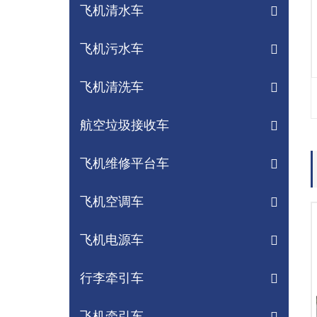
飞机清水车
飞机污水车
飞机清洗车
航空垃圾接收车
飞机维修平台车
飞机空调车
飞机电源车
行李牵引车
飞机牵引车