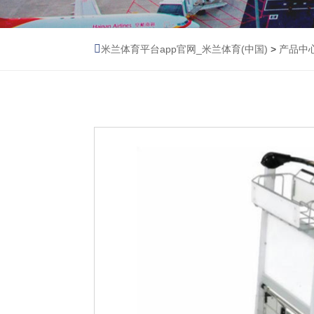
米兰体育平台app官网_米兰体育(中国)
>
产品中