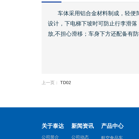
车体采用铝合金材料制成，轻便
设计，下电梯下坡时可防止行李滑落
放,不担心滑移；车身下方还配备有
上一页：
TD02
关于泰达
新闻资讯
产品中心
公司简介
公司动态
航空食品车