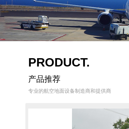
PRODUCT.
产品推荐
专业的航空地面设备制造商和提供商