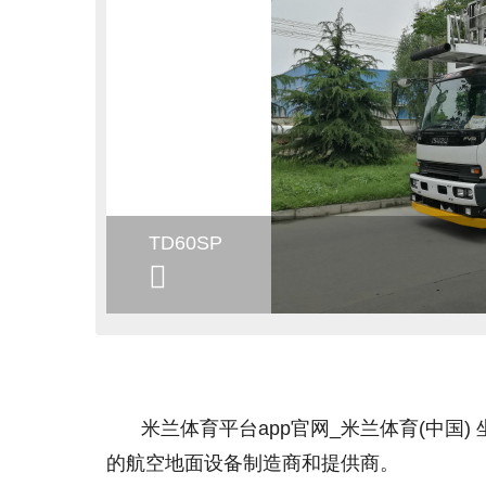
TD60SP
米兰体育平台app官网_米兰体育(中国
的航空地面设备制造商和提供商。