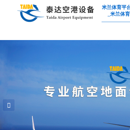
米兰体育平台app官网_米兰体育(中
米兰体育平台
_米兰体育