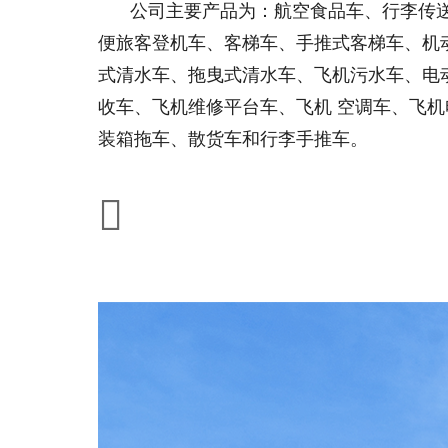
公司主要产品为：航空食品车、行李传
便旅客登机车、客梯车、手推式客梯车、机
式清水车、拖曳式清水车、飞机污水车、电
收车、飞机维修平台车、飞机 空调车、飞
装箱拖车、散货车和行李手推车。