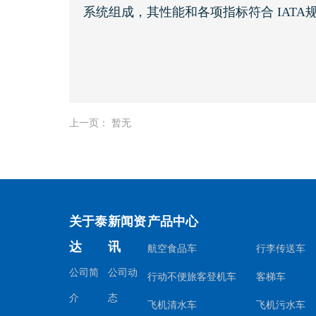
系统组成，其性能和各项指标符合 IAT
上一页： 暂无
关于泰
新闻资
产品中心
达
讯
航空食品车
行李传送车
公司简
公司动
行动不便旅客登机车
客梯车
介
态
飞机清水车
飞机污水车