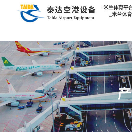
米兰体育平台app官网_米兰体育(中
米兰体育平台
_米兰体育