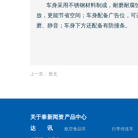
车身采用不锈钢材料制成，耐磨耐腐
放，更能节省空间；车身配备广告位，可
磨、静音；车身下方还配备有防撞条。
上一页： 暂无
关于泰
新闻资
产品中心
达
讯
航空食品车
行李传送车