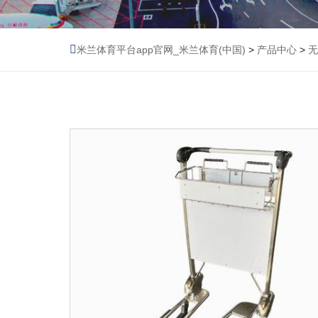
米兰体育平台app官网_米兰体育(中国)
>
产品中心
>
无