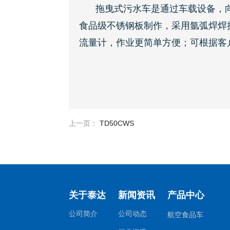
拖曳式污水车是通过车载设备，
食品级不锈钢板制作，采用氩弧焊焊
流量计，作业更简单方便；可根据客
上一页：
TD50CWS
关于泰达
新闻资讯
产品中心
公司简介
公司动态
航空食品车