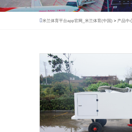
米兰体育平台app官网_米兰体育(中国)
>
产品中