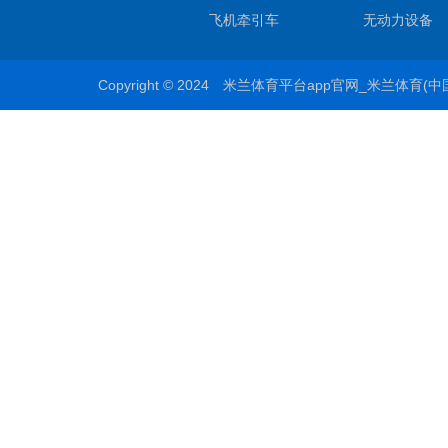
飞机牵引车
无动力设备
Copyright © 2024 米兰体育平台app官网_米兰体育