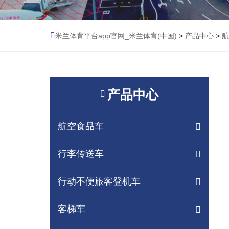
米兰体育平台app官网_米兰体育(中国)
>
产品中心
>
航
产品中心
航空食品车
行李传送车
行动不便旅客登机车
客梯车